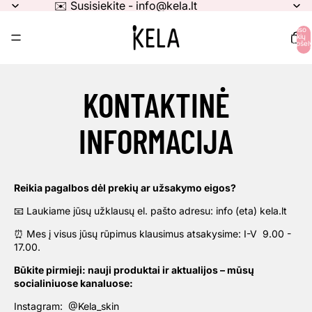
✉️ Susisiekite - info@kela.lt
Iš viso
prekių
krepšely
0
KONTAKTINĖ
INFORMACIJA
Reikia pagalbos dėl prekių ar užsakymo eigos?
📧 Laukiame jūsų užklausų el. pašto adresu
:
info (eta) kela.lt
⏰ Mes į visus jūsų rūpimus klausimus atsakysime
: I-V 9.00 -
17.00.
Būkite pirmieji: nauji produktai ir aktualijos – mūsų
socialiniuose kanaluose:
Instagram: @Kela_skin